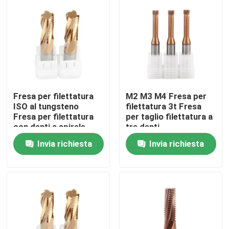
Chi siamo
Giro della fabbrica
Controllo di qualità
Fresa per filettatura
M2 M3 M4 Fresa per
ISO al tungsteno
filettatura 3t Fresa
Fresa per filettatura
per taglio filettatura a
Contattaci
con denti a spirale
tre denti
completa
Invia richiesta
Invia richiesta
Notizia
Richiedi un preventivo
Inserzioni del carburo di tungsteno