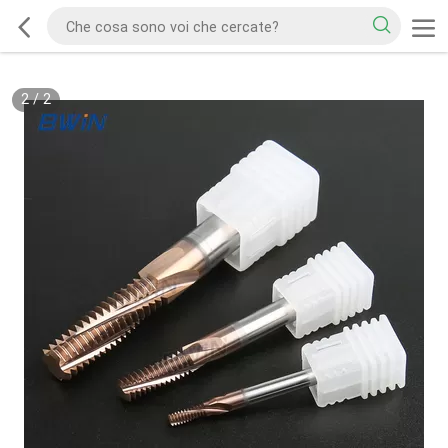
2
/
2