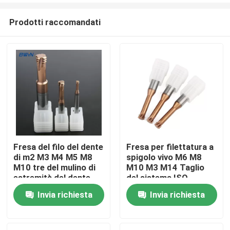
Prodotti raccomandati
Fresa del filo del dente
Fresa per filettatura a
di m2 M3 M4 M5 M8
spigolo vivo M6 M8
Casa
M10 tre del mulino di
M10 M3 M14 Taglio
estremità del dente
del sistema ISO
HRC55 3
Invia richiesta
Invia richiesta
Prodotti
Video