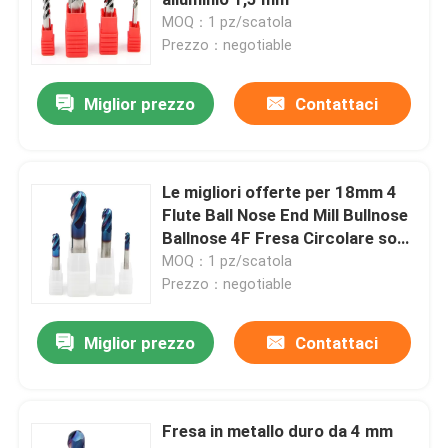
MOQ：1 pz/scatola
Prezzo：negotiable
Inserti in metallo duro per tornitura
Miglior prezzo
Contattaci
Inserzioni del carburo di CNC
Fresa in metallo duro
Le migliori offerte per 18mm 4
Flute Ball Nose End Mill Bullnose
Ballnose 4F Fresa Circolare sono
Fresa piatta
su ✓ Confronta prezzi e
MOQ：1 pz/scatola
caratteristiche di prodotti nuovi
Prezzo：negotiable
Fresa a testa sferica in metallo duro
e usati ✓ Molti articoli con
consegna gratis!
Miglior prezzo
Contattaci
Fresa frontale con raggio d'angolo
Fresa in metallo duro da 4 mm
Fresa in alluminio