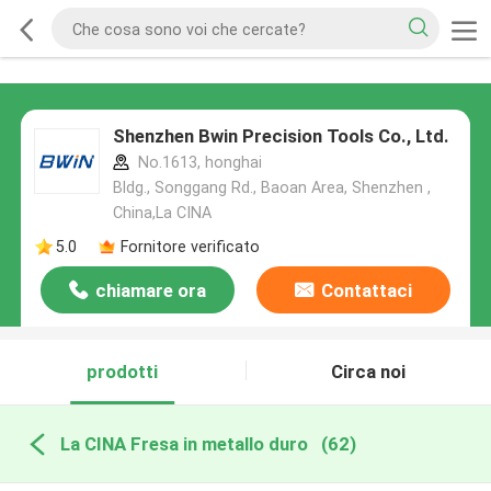
Shenzhen Bwin Precision Tools Co., Ltd.
No.1613, honghai
Bldg., Songgang Rd., Baoan Area, Shenzhen ,
China,La CINA
5.0
Fornitore verificato
chiamare ora
Contattaci
prodotti
Circa noi
La CINA Fresa in metallo duro
(62)