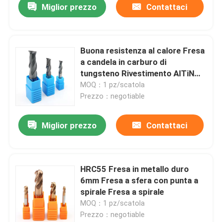
Miglior prezzo
Contattaci
Buona resistenza al calore Fresa
a candela in carburo di
tungsteno Rivestimento AlTiN
Fresa a candela da 6 mm
MOQ：1 pz/scatola
Prezzo：negotiable
Miglior prezzo
Contattaci
HRC55 Fresa in metallo duro
6mm Fresa a sfera con punta a
spirale Fresa a spirale
MOQ：1 pz/scatola
Prezzo：negotiable