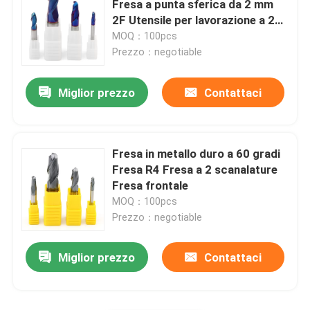
Fresa a punta sferica da 2 mm
2F Utensile per lavorazione a 2
Fresa del carburo
scanalature
MOQ：100pcs
Prezzo：negotiable
Inserto in metallo duro per fresatura
Miglior prezzo
Contattaci
Inserto per tornio in metallo duro
Fresa in metallo duro a 60 gradi
Carburo che scanala inserzione
Fresa R4 Fresa a 2 scanalature
Fresa frontale
MOQ：100pcs
Carburo che infila le inserzioni
Prezzo：negotiable
Inserto per trapano a U
Miglior prezzo
Contattaci
Fresa per sgrossatura