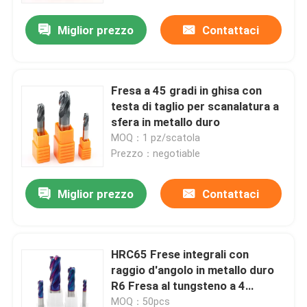
Miglior prezzo
Contattaci
Fresa a 45 gradi in ghisa con
testa di taglio per scanalatura a
sfera in metallo duro
MOQ：1 pz/scatola
Prezzo：negotiable
Miglior prezzo
Contattaci
Casa
HRC65 Frese integrali con
Prodotti
raggio d'angolo in metallo duro
R6 Fresa al tungsteno a 4
scanalature
Video
MOQ：50pcs