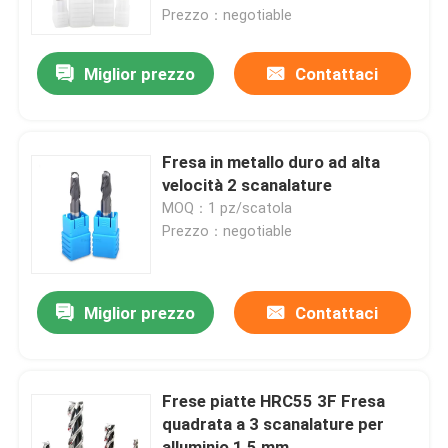
Prezzo：negotiable
Chi siamo
Miglior prezzo
Contattaci
Giro della fabbrica
Fresa in metallo duro ad alta
Controllo di qualità
velocità 2 scanalature
MOQ：1 pz/scatola
Prezzo：negotiable
Contattaci
Notizia
Miglior prezzo
Contattaci
Richiedi un preventivo
Frese piatte HRC55 3F Fresa
quadrata a 3 scanalature per
Inserzioni del carburo di tungsteno
alluminio 1,5 mm