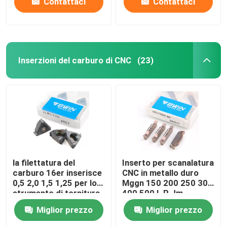
Contattaci
Contattaci
Inserzioni del carburo di CNC
(23)
la filettatura del
Inserto per scanalatura
carburo 16er inserisce
CNC in metallo duro
0,5 2,0 1,5 1,25 per lo
Mggn 150 200 250 300
strumento di tornitura
400 500 L R Jm
del filo di iso
Utensile per intaglio
Miglior prezzo
Miglior prezzo