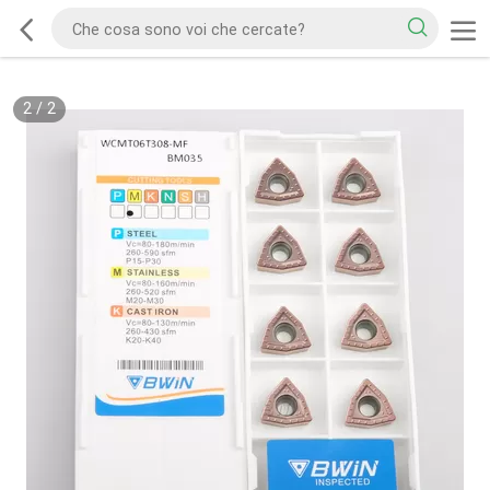
2
/
2