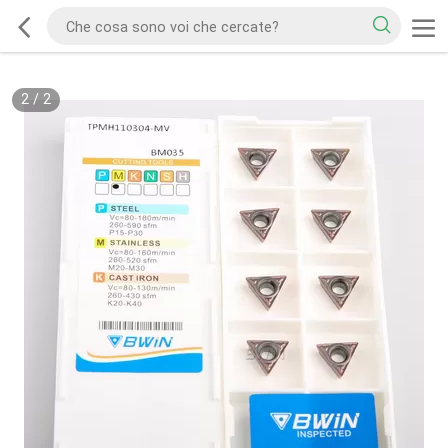
2
/
2