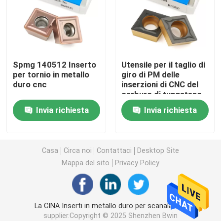
Inserti in metallo duro per tornitura
Inserzioni del carburo di CNC
Spmg 140512 Inserto
Utensile per il taglio di
per tornio in metallo
giro di PM delle
duro cnc
inserzioni di CNC del
Fresa in metallo duro
carburo di tungsteno
CCMT060208
Invia richiesta
Invia richiesta
Fresa piatta
Fresa a testa sferica in metallo duro
Casa
Circa noi
Contattaci
Desktop Site
Mappa del sito
Privacy Policy
Fresa frontale con raggio d'angolo
La CINA Inserti in metallo duro per scanalatura
Fresa in alluminio
supplier.Copyright © 2025 Shenzhen Bwin