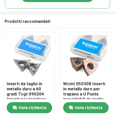
Prodotti raccomandati
Casa
Inserti da taglio in
Wcmt 050308 Inserti
metallo duro a 60
in metallo duro per
gradi Tcgt 090204
trapano a U Punte
Prodotti
Inserti per tornitura
inossidabili da taglio
CNC
indicizzabili
Invia richiesta
Invia richiesta
Video