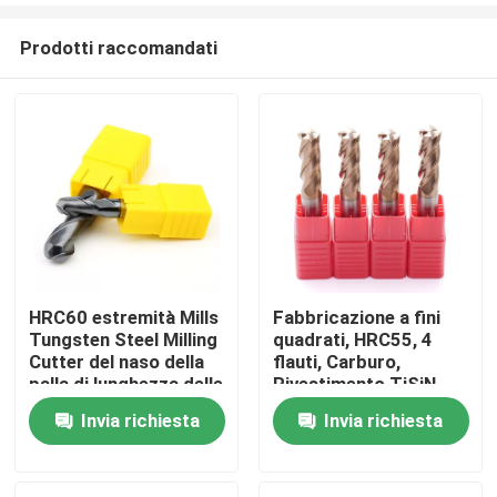
Prodotti raccomandati
HRC60 estremità Mills
Fabbricazione a fini
Tungsten Steel Milling
quadrati, HRC55, 4
Casa
Cutter del naso della
flauti, Carburo,
palla di lunghezza delle
Rivestimento TiSiN
flauto del carburo 2
Invia richiesta
Invia richiesta
Prodotti
con la testa della palla
Video