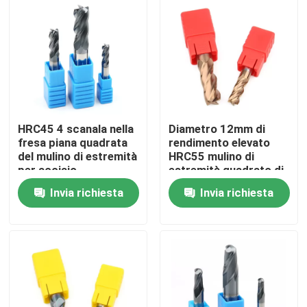
Chi siamo
Giro della fabbrica
Controllo di qualità
HRC45 4 scanala nella
Diametro 12mm di
fresa piana quadrata
rendimento elevato
del mulino di estremità
HRC55 mulino di
Contattaci
per acciaio
estremità quadrato di
inossidabile
4 flauto per ghisa
Invia richiesta
Invia richiesta
d'acciaio
Notizia
Richiedi un preventivo
Inserzioni del carburo di tungsteno