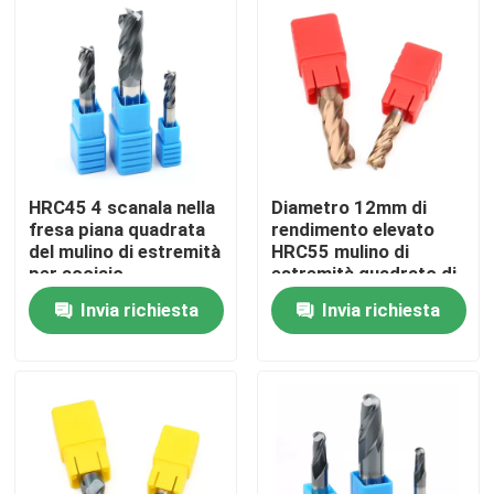
Chi siamo
Giro della fabbrica
Controllo di qualità
HRC45 4 scanala nella
Diametro 12mm di
fresa piana quadrata
rendimento elevato
del mulino di estremità
HRC55 mulino di
Contattaci
per acciaio
estremità quadrato di
inossidabile
4 flauto per ghisa
Invia richiesta
Invia richiesta
d'acciaio
Notizia
Richiedi un preventivo
Inserzioni del carburo di tungsteno