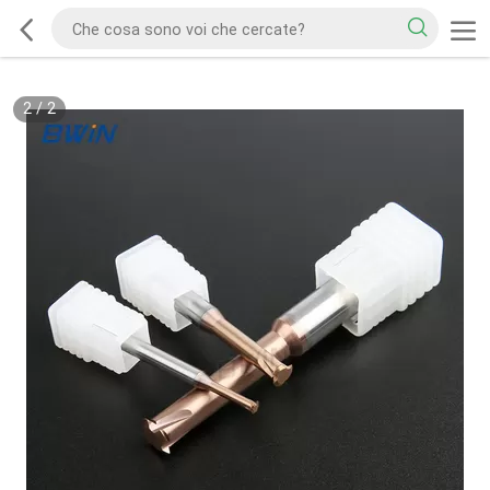
2
/
2