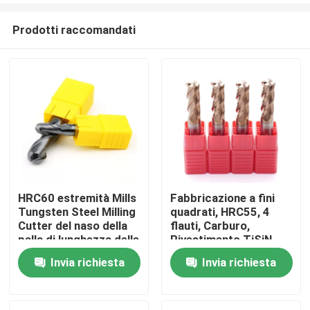
Prodotti raccomandati
HRC60 estremità Mills
Fabbricazione a fini
Tungsten Steel Milling
quadrati, HRC55, 4
Casa
Cutter del naso della
flauti, Carburo,
palla di lunghezza delle
Rivestimento TiSiN
flauto del carburo 2
Invia richiesta
Invia richiesta
Prodotti
con la testa della palla
Video