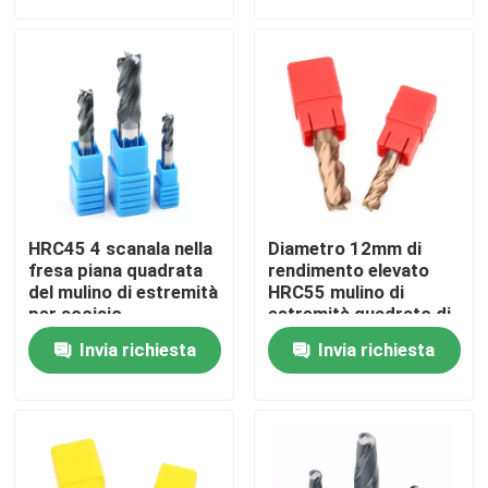
Chi siamo
Giro della fabbrica
Controllo di qualità
HRC45 4 scanala nella
Diametro 12mm di
Contattaci
fresa piana quadrata
rendimento elevato
del mulino di estremità
HRC55 mulino di
per acciaio
estremità quadrato di
inossidabile
4 flauto per ghisa
Notizia
Invia richiesta
Invia richiesta
d'acciaio
Richiedi un preventivo
Inserzioni del carburo di tungsteno