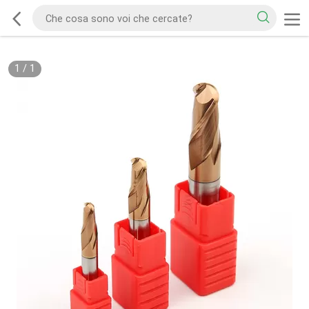
1
/
1