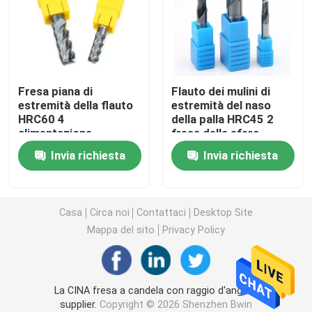
Inserti in metallo duro per tornitura
Inserzioni del carburo di CNC
Fresa piana di
Flauto dei mulini di
estremità della flauto
estremità del naso
HRC60 4
della palla HRC45 2
Fresa in metallo duro
alimentazione
fresa della sfera
quadrata del mulino
d'acciaio del
Invia richiesta
Invia richiesta
dell'alta per acciaio
tungsteno da 45 gradi
Fresa piatta
inossidabile
Fresa a testa sferica in metallo duro
Casa
Circa noi
Contattaci
Desktop Site
Mappa del sito
Privacy Policy
Fresa frontale con raggio d'angolo
La CINA fresa a candela con raggio d'angolo
Fresa in alluminio
supplier.
Copyright © 2026 Shenzhen Bwin