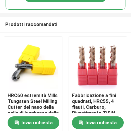
Prodotti raccomandati
Casa
HRC60 estremità Mills
Fabbricazione a fini
Tungsten Steel Milling
quadrati, HRC55, 4
Cutter del naso della
flauti, Carburo,
Prodotti
palla di lunghezza delle
Rivestimento TiSiN
flauto del carburo 2
Invia richiesta
Invia richiesta
con la testa della palla
Video