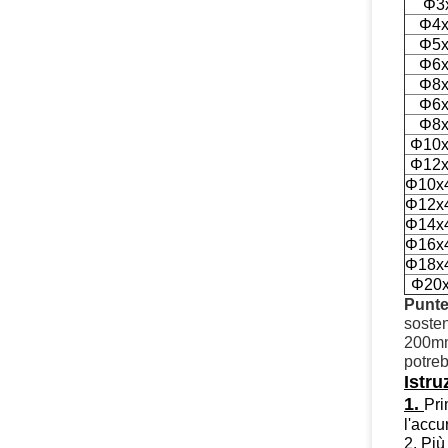
Φ3
Φ4x
Φ5x
Φ6x
Φ8x
Φ6x
Φ8x
Φ10x
Φ12x
Φ10x
Φ12x
Φ14x
Φ16x
Φ18x
Φ20x
Punte
soste
200mm,
potre
Istru
1.
Pri
l'accu
2. Più