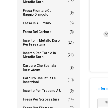
(17)
Metallo Duro
Fresa Frontale Con
(9)
Raggio D'angolo
Fresa In Alluminio
(6)
Fresa Del Carburo
(3)
Inserto In Metallo Duro
(21)
Per Fresatura
Inserto Per Tornio In
(21)
Metallo Duro
Carburo Che Scanala
(8)
Inserzione
Carburo Che Infila Le
(10)
Inserzioni
Inform
Inserto Per Trapano A U
(9)
Fresa Per Sgrossatura
(14)
No