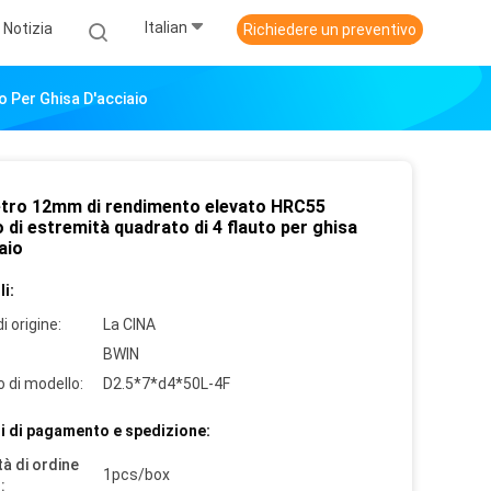
Italian
Notizia
Richiedere un preventivo
 Per Ghisa D'acciaio
tro 12mm di rendimento elevato HRC55
 di estremità quadrato di 4 flauto per ghisa
aio
i:
i origine:
La CINA
BWIN
 di modello:
D2.5*7*d4*50L-4F
i di pagamento e spedizione:
à di ordine
1pcs/box
: