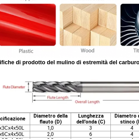
fiche di prodotto del mulino di estremità del carbur
Diametro della
Lunghezza
Diametro 
cificazione
flauto (D)
dell'onda (C)
stinco (
1,0
3
4
x3Cx4x50L
2,0
6
4
x6Cx4x50L