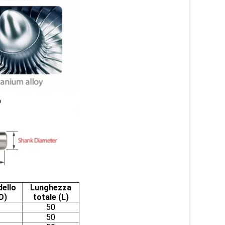
o
dello
Lunghezza
D)
totale (L)
50
50