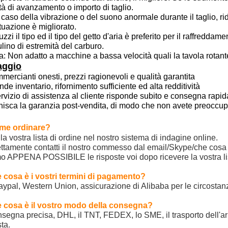
tà di avanzamento o importo di taglio.
 caso della vibrazione o del suono anormale durante il taglio, rid
ituazione è migliorato.
uzzi il tipo ed il tipo del getto d'aria è preferito per il raffreddam
lino di estremità del carburo.
a: Non adatto a macchine a bassa velocità quali la tavola rotante
aggio
ercianti onesti, prezzi ragionevoli e qualità garantita
nde inventario, rifornimento sufficiente ed alta redditività
servizio di assistenza al cliente risponde subito e consegna rap
nisca la garanzia post-vendita, di modo che non avete preoccup
me ordinare?
l la vostra lista di ordine nel nostro sistema di indagine online.
ettamente contatti il nostro commesso dal email/Skype/che cosa
 APPENA POSSIBILE le risposte voi dopo ricevere la vostra lis
 cosa è i vostri termini di pagamento?
aypal, Western Union, assicurazione di Alibaba per le circostanze
 cosa è il vostro modo della consegna?
segna precisa, DHL, il TNT, FEDEX, lo SME, il trasporto dell'aria
sta.