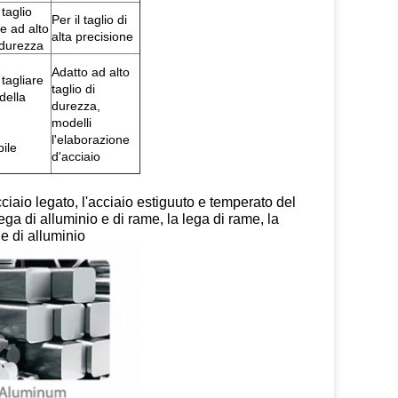
taglio
Per il taglio di
e ad alto
alta precisione
i durezza
Adatto ad alto
 tagliare
taglio di
 della
durezza,
modelli
l'elaborazione
bile
d'acciaio
ciaio legato, l'acciaio estiguuto e temperato del
lega di alluminio e di rame, la lega di rame, la
 e di alluminio