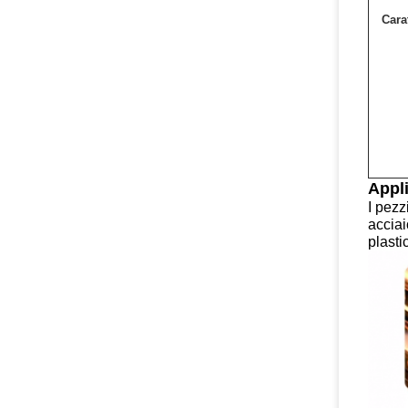
Carat
Appli
I pezz
acciai
plasti