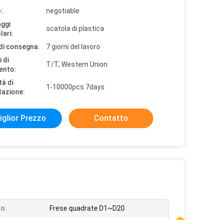
:
negotiable
aggi
scatola di plastica
lari:
di consegna:
7 giorni del lavoro
 di
T/T, Western Union
ento:
tà di
1-10000pcs 7days
tazione:
iglior Prezzo
Contatto
o:
Frese quadrate D1~D20