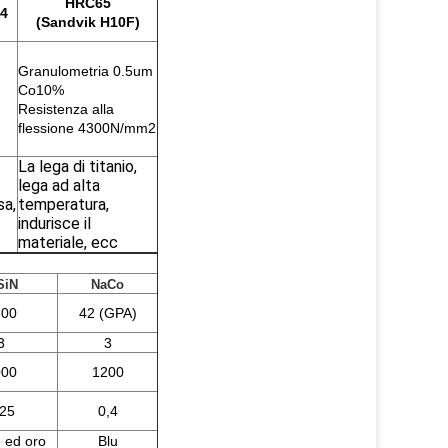
HRC65
44
(Sandvik H10F)
Granulometria 0.5um
Co10%
Resistenza alla
flessione 4300N/mm2
La lega di titanio,
lega ad alta
sa,
temperatura,
indurisce il
materiale, ecc
SiN
NaCo
300
42 (GPA)
3
3
000
1200
,25
0,4
 ed oro
Blu