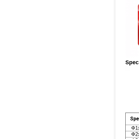
Speci
Spe
Φ1
Φ2