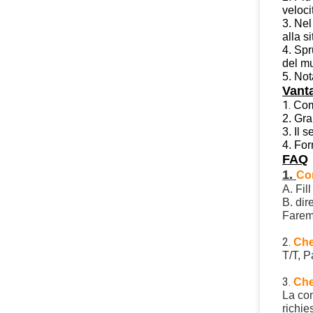
veloci
3. Nel
alla s
4. Spr
del mu
5. Not
Vant
1.
Comm
2. Gra
3. Il 
4. For
FAQ
1. 
Co
A. Fil
B. dir
Faremo
2. 
Che
T/T, P
3. 
Che
La con
richie