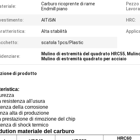
Carburo ricoprente di rame
Pezzo 
teriale:
Endmill piano
Lavora
vestimento:
AlTiSiN
HRC:
ratteristica:
Alta stabilità
Applic
cchetto:
scatola 1pcs/Plastic
Mulino di estremità del quadrato HRC55
,
Mulin
idenziare:
Mulino di estremità quadrato per acciaio
zione di prodotto
eristica:
durezza
resistenza all'usura
enza della corrosione
enza alta di produzione
prestazione di rimozione del chip
tenza di shock termico
dution materiale del carburo
HRC60