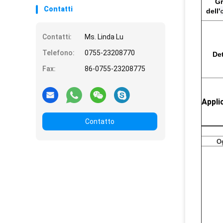
G
Contatti
dell'
Contatti:
Ms. Linda Lu
Telefono:
0755-23208770
Det
Fax:
86-0755-23208775
Appli
Contatto
O