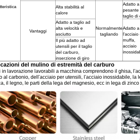
Adatto a 
teristica
Alta stabilità al
pesante 
calore
taglio d
Adatto a taglio ad
alta velocità e
Normalmente
Adatto a
Vantaggi
asciutto
tagliando
l'acciaio
muffa,
Il più adatto ad
acciaio
utensili per il taglio
inossida
del carburo,
inserzione di giro
cazioni del mulino di estremità del carburo
i in lavorazione lavorabili a macchina comprendono il ghisa, l'ac
o al carbonio, dell'acciaio per utensili, l'acciaio inossidabile, la 
ca, il legno, le parti della lega del magnesio, ecc in lega di zinco