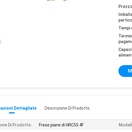
Prezzo
Imball
partico
Tempi 
Termini
pagam
Capaci
alimen
M
azioni Dettagliate
Descrizione Di Prodotto
me Di Prodotto:
Frese piane di HRC55 4F
Modell