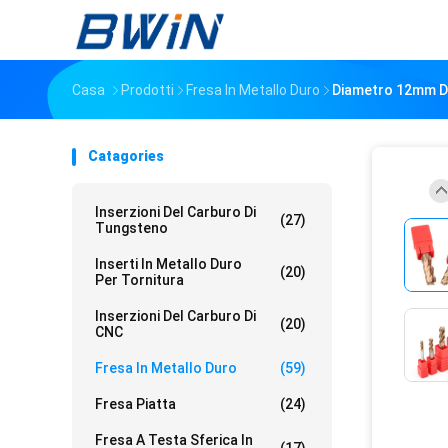
Casa
Prodotti
Fresa In Metallo Duro
Diametro 12mm Di
Catagories
Inserzioni Del Carburo Di
(27)
Tungsteno
Inserti In Metallo Duro
(20)
Per Tornitura
Inserzioni Del Carburo Di
(20)
CNC
Fresa In Metallo Duro
(59)
Fresa Piatta
(24)
Fresa A Testa Sferica In