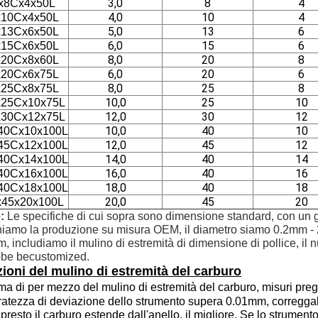
3,0
8
4
x8Cx4x50L
4,0
10
4
10Cx4x50L
5,0
13
6
13Cx6x50L
6,0
15
6
15Cx6x50L
8,0
20
8
20Cx8x60L
6,0
20
6
20Cx6x75L
8,0
25
8
25Cx8x75L
10,0
25
10
25Cx10x75L
12,0
30
12
30Cx12x75L
10,0
40
10
40Cx10x100L
12,0
45
12
45Cx12x100L
14,0
40
14
40Cx14x100L
16,0
40
16
40Cx16x100L
18,0
40
18
40Cx18x100L
20,0
45
20
45x20x100L
:
Le specifiche di cui sopra sono dimensione standard, con un g
niamo la produzione su misura OEM, il diametro siamo 0.2mm - 
 includiamo il mulino di estremità di dimensione di pollice, il nu
bbe becustomized.
zioni del mulino di estremità del carburo
ma di per mezzo del mulino di estremità del carburo, misuri pre
ratezza di deviazione dello strumento supera 0.01mm, correggal
 presto il carburo estende dall'anello, il migliore. Se lo strumento