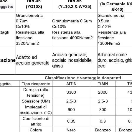
rado
HRC45
HRC55
(la Germania K
(YG10X)
(YL10.2 & WF25)
oggetto
&K40)
Granulometria
Granulometria
0.7um
Granulometria 0.6um
0.5um
Co10%
Co10%
Co12%
tagli
Resistenza alla
Resistenza alla
Resistenza alla
flessione
flessione 4000N/mm2
flessione
3320N/mm2
4300N/mm2
Acciaio generale,
Alto materiale
Adatto ad
cazione
acciaio inossidabile,
duro, acciaio, ghi
acciaio generale
ghisa
ecc
Classificazione e vantaggio ricoprenti
ggetto
Tipo ricoprente
AlTiN
TiAlN
Ti
Durezza (alta
3300
2800
4
tensione)
Spessore (UM)
2.5-3
2.5-3
Impiegati di
900
800
1
ossidazione. (°C)
Coefficiente di
0,35
0,3
0
attrito
Colore
Nero
Bronzeo
Bronzo