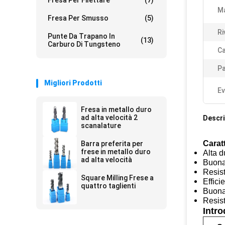
Fresa Per Filettare
(7)
Ma
Fresa Per Smusso
(5)
Ri
Punte Da Trapano In
(13)
Carburo Di Tungsteno
Ca
Pa
Migliori Prodotti
Ev
Fresa in metallo duro
ad alta velocità 2
Descri
scanalature
Caratt
Barra preferita per
frese in metallo duro
Alta 
ad alta velocità
Buona 
Resist
Square Milling Frese a
Effici
quattro taglienti
Buona 
Resis
Intro