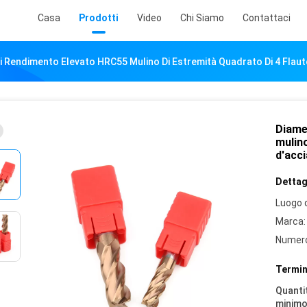
Casa
Prodotti
Video
Chi Siamo
Contattaci
 Rendimento Elevato HRC55 Mulino Di Estremità Quadrato Di 4 Flauto
Diame
mulino
d'acci
Dettagl
Luogo d
Marca:
Numero
Termin
Quantit
minimo