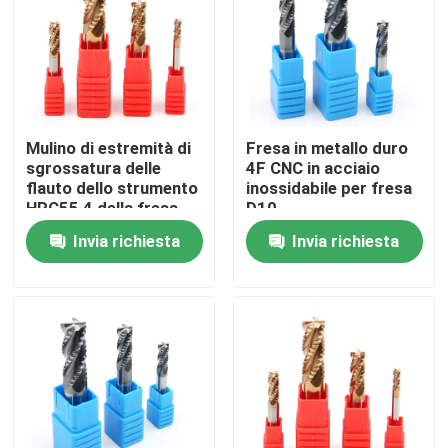
Chi siamo
Giro della fabbrica
Mulino di estremità di
Fresa in metallo duro
sgrossatura delle
4F CNC in acciaio
Controllo di qualità
flauto dello strumento
inossidabile per fresa
HRC55 4 della fresa
D10
del carburo di CNC per
Invia richiesta
Invia richiesta
Contattaci
acciaio inossidabile
Notizia
Richiedi un preventivo
Inserzioni del carburo di tungsteno