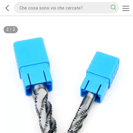
2
/
2