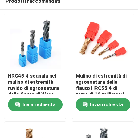
Prodotti raccomandati
HRC45 4 scanala nel
Mulino di estremità di
mulino di estremità
sgrossatura della
ruvido di sgrossatura
flauto HRC55 4 di
della flauto di Wave
rame di 12 millimetri
Casa
del carburo della fresa
Endmill HRC 55
Invia richiesta
Invia richiesta
ricoperto
Prodotti
Video