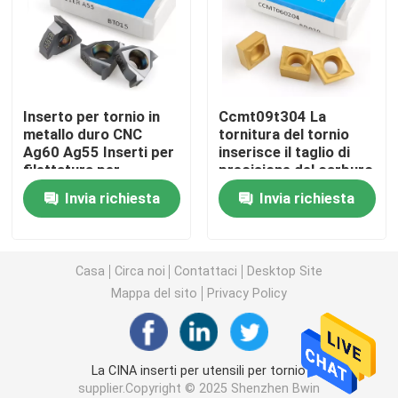
Inserti in metallo duro per tornitura
Inserzioni del carburo di CNC
Inserto per tornio in
Ccmt09t304 La
metallo duro CNC
tornitura del tornio
Ag60 Ag55 Inserti per
inserisce il taglio di
Fresa in metallo duro
filettatura per
precisione del carburo
tornitura Utensili da
di tungsteno
Invia richiesta
Invia richiesta
taglio
Fresa piatta
Fresa a testa sferica in metallo duro
Casa
Circa noi
Contattaci
Desktop Site
Mappa del sito
Privacy Policy
Fresa frontale con raggio d'angolo
La CINA inserti per utensili per tornio
Fresa in alluminio
supplier.Copyright © 2025 Shenzhen Bwin