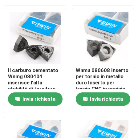
Chi siamo
Giro della fabbrica
Controllo di qualità
Il carburo cementato
Wnmu 080608 Inserto
Contattaci
Wnmg 080404
per tornio in metallo
inserisce l'alta
duro Inserto per
stabilità di tornitura
tornio CNC in acciaio
fine 060404 080412
inossidabile
Notizia
Invia richiesta
Invia richiesta
Richiedi un preventivo
Inserzioni del carburo di tungsteno