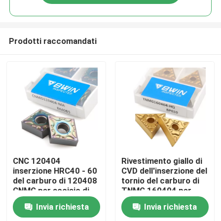
Prodotti raccomandati
Casa
CNC 120404
Rivestimento giallo di
inserzione HRC40 - 60
CVD dell'inserzione del
del carburo di 120408
tornio del carburo di
Prodotti
CNMG per acciaio di
TNMG 160404 per
giro
l'acciaio
Invia richiesta
Invia richiesta
Video