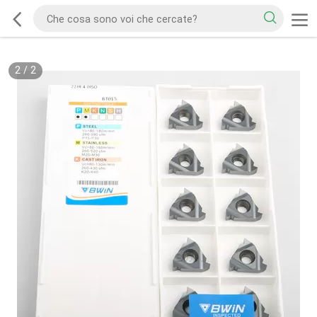
2
/
2