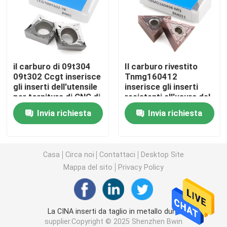
Inserti in metallo duro per tornitura
Inserzioni del carburo di CNC
il carburo di 09t304
Il carburo rivestito
09t302 Ccgt inserisce
Tnmg160412
gli inserti dell'utensile
inserisce gli inserti
Fresa in metallo duro
per tornitura di CNC di
resistenti all'usura del
alta durevolezza
carburo del tornio del
Invia richiesta
Invia richiesta
metallo
Fresa piatta
Fresa a testa sferica in metallo duro
Casa
Circa noi
Contattaci
Desktop Site
Mappa del sito
Privacy Policy
Fresa frontale con raggio d'angolo
La CINA inserti da taglio in metallo duro
Fresa in alluminio
supplier.Copyright © 2025 Shenzhen Bwin