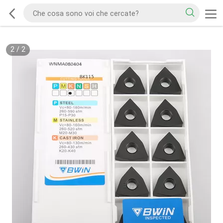
2
/
2