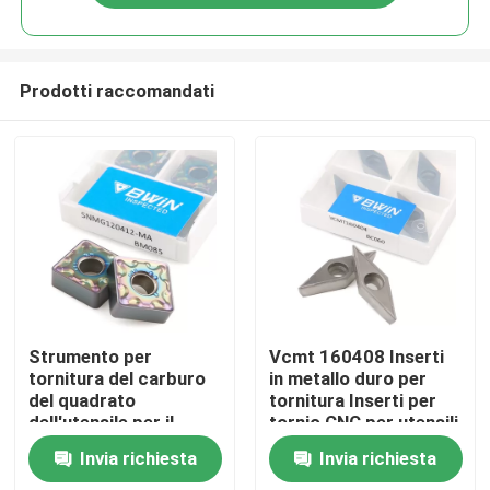
Prodotti raccomandati
Casa
Strumento per
Vcmt 160408 Inserti
tornitura del carburo
in metallo duro per
del quadrato
tornitura Inserti per
Prodotti
dell'utensile per il
tornio CNC per utensili
taglio dell'inserzione
in acciaio inossidabile
Invia richiesta
Invia richiesta
del carburo del tornio
Video
del tungsteno