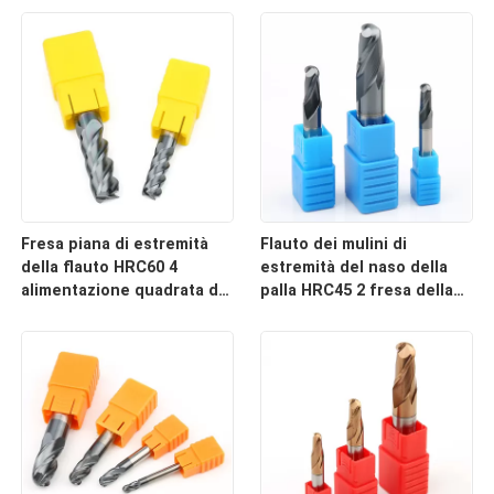
ghisa d'acciaio
Fresa piana di estremità
Flauto dei mulini di
della flauto HRC60 4
estremità del naso della
alimentazione quadrata del
palla HRC45 2 fresa della
mulino dell'alta per acciaio
sfera d'acciaio del
inossidabile
tungsteno da 45 gradi