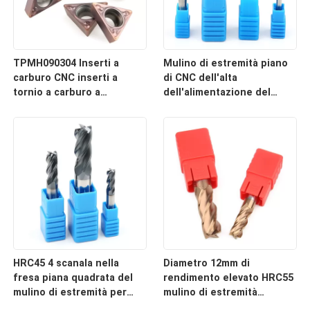
TPMH090304 Inserti a
Mulino di estremità piano
carburo CNC inserti a
di CNC dell'alta
tornio a carburo a
dell'alimentazione del
alimentazione rapida
tungsteno taglierina di
acciaieria 6mm HRC45
HRC45 4 scanala nella
Diametro 12mm di
fresa piana quadrata del
rendimento elevato HRC55
mulino di estremità per
mulino di estremità
acciaio inossidabile
quadrato di 4 flauto per