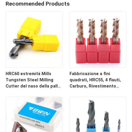
Recommended Products
HRC60 estremità Mills
Fabbricazione a fini
Tungsten Steel Milling
quadrati, HRC55, 4 flauti,
Cutter del naso della palla
Carburo, Rivestimento
di lunghezza delle flauto
TiSiN
del carburo 2 con la testa
della palla